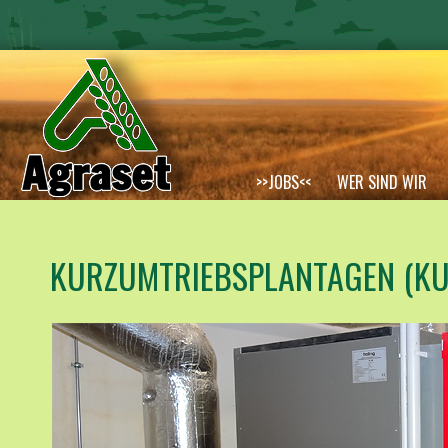
>>JOBS<<
WER SIND WIR
TOCHTERGESELLSCHAFTEN
KURZUMTRIEBSPLANTAGEN (KUP