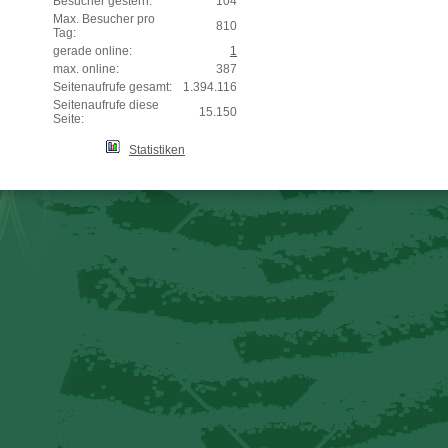
Besucher gestern:
104
Max. Besucher pro
810
Tag:
gerade online:
1
max. online:
387
Seitenaufrufe gesamt:
1.394.116
Seitenaufrufe diese
15.150
Seite:
Statistiken