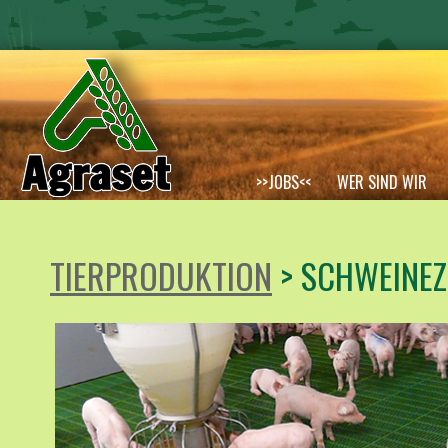
>>JOBS<<
WER SIND WIR
TOCHTERGESELLSCHAFTEN
TIERPRODUKTION
> SCHWEINE