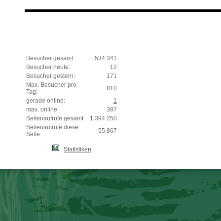
Besucher gesamt:
534.341
Besucher heute:
12
Besucher gestern:
171
Max. Besucher pro
810
Tag:
gerade online:
1
max. online:
387
Seitenaufrufe gesamt:
1.394.250
Seitenaufrufe diese
55.867
Seite:
Statistiken